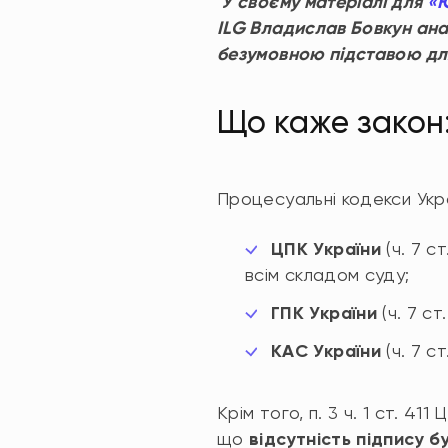
У своєму матеріалі для
«Ю
ILG Владислав Бовкун анал
безумовною підставою для
Що каже закон:
Процесуальні кодекси Укра
ЦПК України
(ч. 7 с
всім складом суду;
ГПК України
(ч. 7 ст
КАС України
(ч. 7 с
Крім того, п. 3 ч. 1 ст. 41
що
відсутність підпису б