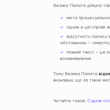
Велика Палата дійшла таки
мета процесуальної
однак в цій справі 
відсутність підпису
обставиною – смертю
повний текст – це 
волевиявлення.
Тому Велика Палата
відх
визнавши, що за таких ек
Читайте також:
Судові спо