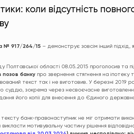
ики: коли відсутність повног
ву
а № 917/264/15
– демонструє зовсім інший підхід,
у Полтавської області 08.05.2015 проголосив та п
 позов банку
про звернення стягнення на іпотеку т
вований текст так і не виготовив. У березні 2019 
го суддю, зокрема через несвоєчасне виготовлен
дання його копії для внесення до Єдиного держав
 тексту банк-правонаступник не міг отримати вико
и викласти мотивувальну частину рішення відповідн
останова від 20.03.2024
) вчинив несподівано: ві