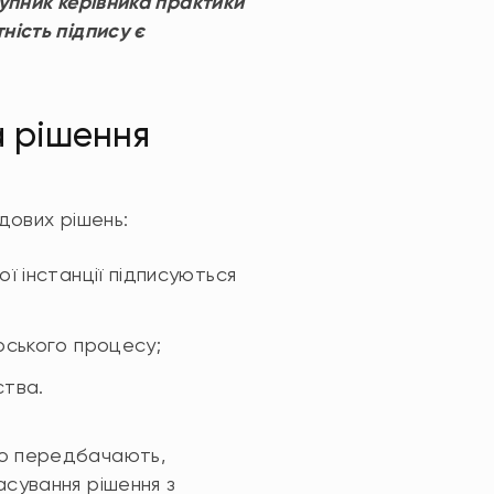
упник керівника практики
ність підпису є
а рішення
дових рішень:
ної інстанції підписуються
арського процесу;
ства.
прямо передбачають,
сування рішення з