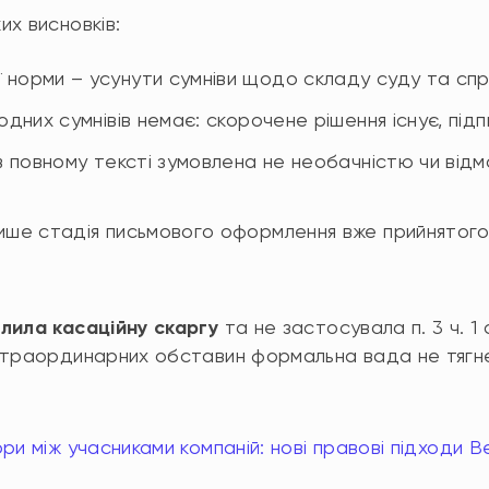
х висновків:
 норми – усунути сумніви щодо складу суду та спр
жодних сумнівів немає: скорочене рішення існує, пі
 в повному тексті зумовлена не необачністю чи від
;
лише стадія письмового оформлення вже прийнятого
илила касаційну скаргу
та не застосувала п. 3 ч. 1 
страординарних обставин формальна вада не тягне
ри між учасниками компаній: нові правові підходи 