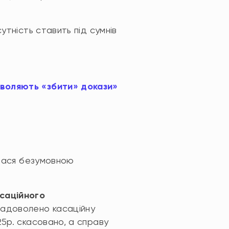
утність ставить під сумнів
зволяють «збити» докази»
алася безумовною
асаційного
задоволено касаційну
25р. скасовано, а справу