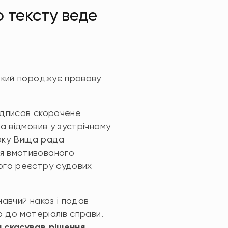
о тексту веде
 який породжує правову
ідписав скорочене
а відмовив у зустрічному
року Вища рада
ня вмотивованого
ного реєстру судових
навчий наказ і подав
о до матеріалів справи.
н скасував рішення