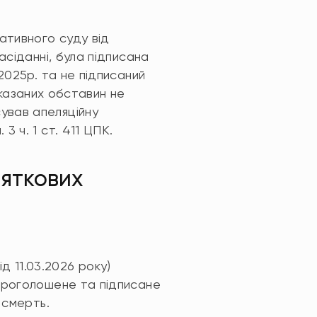
ативного суду від
асіданні, була підписана
2025р. та не підписаний
 вказаних обставин не
ував апеляційну
 ч. 1 ст. 411 ЦПК.
няткових
д 11.03.2026 року)
 проголошене та підписане
 смерть.