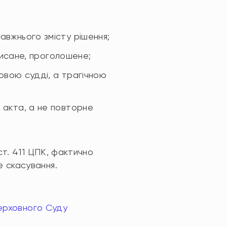
авжнього змісту рішення;
дписане, проголошене;
мовою судді, а трагічною
 акта, а не повторне
ст. 411 ЦПК, фактично
 скасування.
Верховного Суду