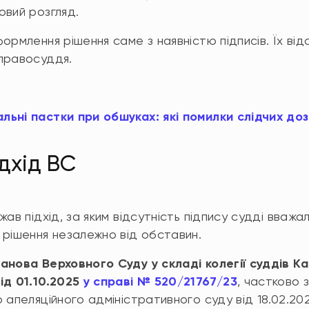
овий розгляд.
ормлення рішення саме з наявністю підписів. Їх відс
правосуддя.
льні пастки при обшуках: які помилки слідчих до
дхід ВС
жав підхід, за яким відсутність підпису судді вваж
 рішення незалежно від обставин.
анова Верховного Суду у складі колегії суддів К
ід 01.10.2025
у справі № 520/21767/23
, частково 
 апеляційного адміністративного суду від 18.02.20