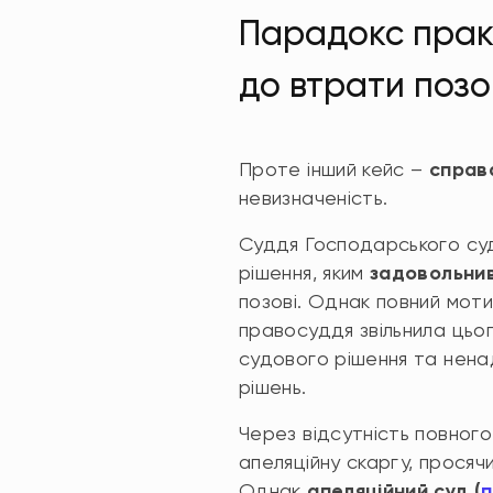
Парадокс практ
до втрати позо
Проте інший кейс –
справ
невизначеність.
Суддя Господарського суд
рішення, яким
задовольнив
позові. Однак повний моти
правосуддя звільнила цьо
судового рішення та нена
рішень.
Через відсутність повного
апеляційну скаргу, просяч
Однак
апеляційний суд (
п