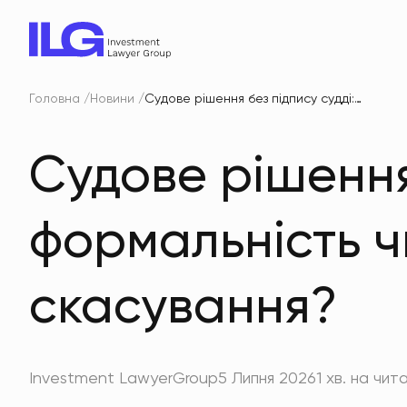
Головна
Новини
Судове рішення без підпису судді: формальність чи підстава для скасування?
Судове рішення 
формальність ч
скасування?
Investment LawyerGroup
5 Липня 2026
1 хв. на чит