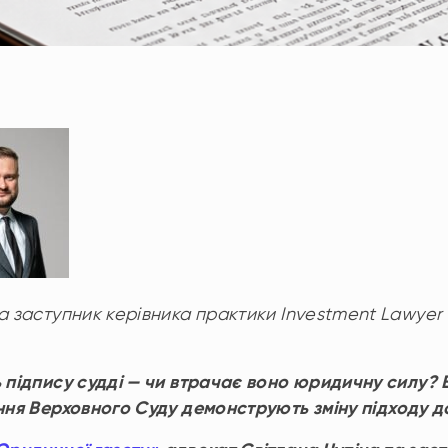
та заступник керівника практики Investment Lawye
 підпису судді — чи втрачає воно юридичну силу? В
ення Верховного Суду демонструють
зміну
підходу д