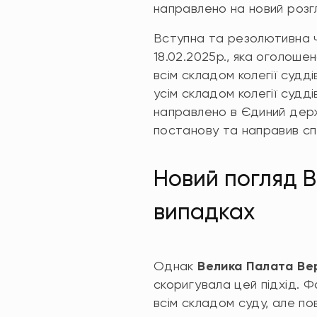
направлено на новий розг
Вступна та резолютивна ч
18.02.2025р., яка оголоше
всім складом колегії судд
усім складом колегії судді
направлено в Єдиний держ
постанову та направив спр
Новий погляд В
випадках
Однак
Велика Палата Ве
скоригувала цей підхід. 
всім складом суду, але по