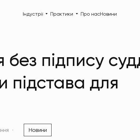
Індустрії
Практики
Про нас
Новини
без підпису судд
и підстава для
ання
Новини