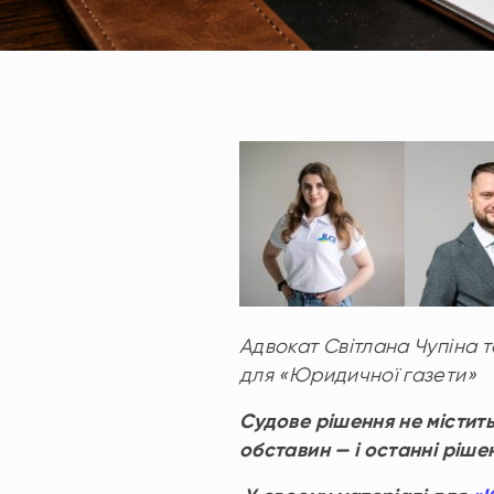
А
двокат Світлана Чупіна 
для
«Юридичної газети»
Судове рішення не містить
обставин — і останні ріш