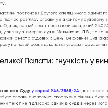
ляд.
астини постанови Другого апеляційного адміністр
на під час розгляду справи у відкритому судовому з
ів. Однак, повний текст постанови складений 25.02.
в, у зв’язку зі смертю судді Мельнікової Л.В., та за
авний реєстр судових рішень. Верховний Суд скас
аву на новий розгляд, констатувавши порушення п. 3
еликої Палати: гнучкість у ви
рховного Суду
у справі 946/3565/24
(постанова ві
Фабула справи аналогічна: скорочене рішення було
вний текст не підписано одним із суддів через його