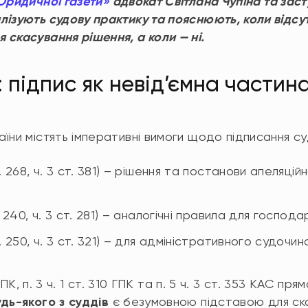
ридичної газети»
адвокат Світлана Чупіна та заст
ізують судову практику та пояснюють, коли відсут
 скасування рішення, а коли — ні.
 підпис як невід’ємна частин
їни містять імперативні вимоги щодо підписання су
т. 268, ч. 3 ст. 381) – рішення та постанови апеляцій
. 240, ч. 3 ст. 281) – аналогічні правила для господ
т. 250, ч. 3 ст. 321) – для адміністративного судочин
1 ЦПК, п. 3 ч. 1 ст. 310 ГПК та п. 5 ч. 3 ст. 353 КАС 
удь-якого з суддів
є безумовною підставою для ска