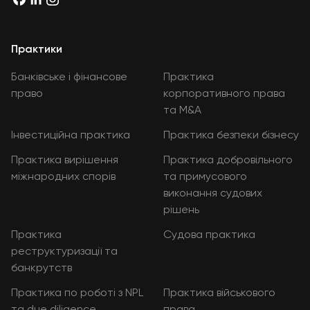
Практики
Банківське і фінансове
Практика
право
корпоративного права
та M&A
Інвестиційна практика
Практика безпеки бізнесу
Практика вирішення
Практика добровільного
міжнародних спорів
та примусового
виконання судових
рішень
Практика
Судова практика
реструктуризації та
банкрутств
Практика по роботі з NPL
Практика військового
та due diligence
права