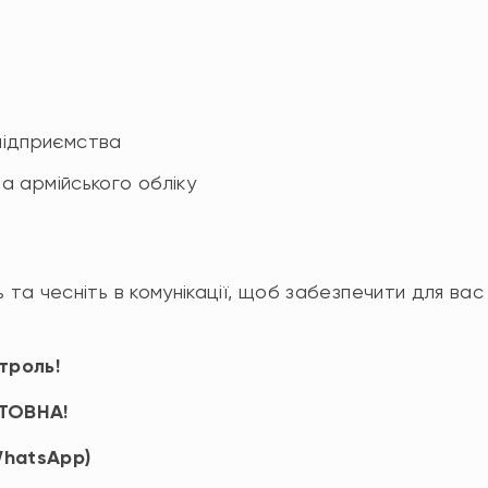
підприємства
та армійського обліку
 та чесніть в комунікації, щоб забезпечити для вас
троль!
ТОВНА!
WhatsApp)