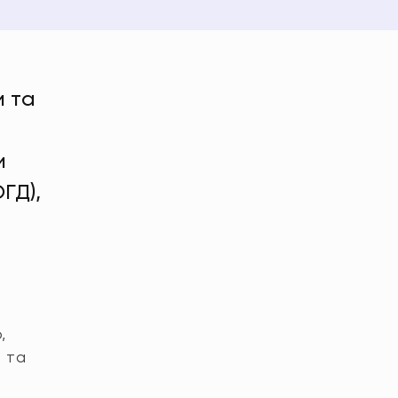
и та
и
ГД),
,
в та