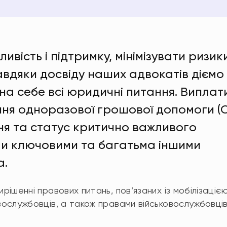
ість і підтримку, мінімізувати ризик
авдяки досвіду наших адвокатів діємо
на себе всі юридичні питання. Виплат
ння одноразової грошової допомоги (О
я та статус критично важливого
ми ключовими та багатьма іншими
а.
рішенні правових питань, пов’язаних із мобілізацією
вослужбовців, а також правами військовослужбовці