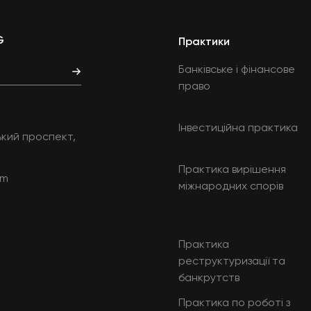
G
Практики
Банківське і фінансове
право
Інвестиційна практика
ський проспект,
Практика вирішення
om
міжнародних спорів
Практика
реструктуризації та
банкрутств
Практика по роботі з