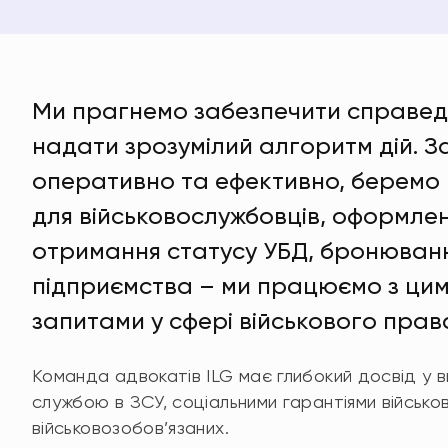
Ми прагнемо забезпечити справедлив
надати зрозумілий алгоритм дій. З
оперативно та ефективно, беремо 
для військовослужбовців, оформле
отримання статусу УБД, бронюванн
підприємства – ми працюємо з ци
запитами у сфері військового прав
Команда адвокатів ILG має глибокий досвід у ви
службою в ЗСУ, соціальними гарантіями військо
військовозобов’язаних.