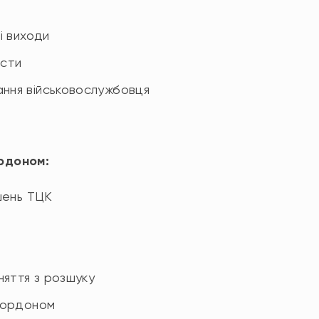
і виходи
істи
ання військовослужбовця
ордоном:
ішень ТЦК
зняття з розшуку
 кордоном