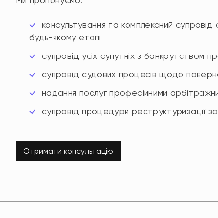
Ми пропонуємо:
консультування та комплексний супровід 
будь-якому етапі
супровід усіх супутніх з банкрутством пр
супровід судових процесів щодо повернен
надання послуг професійними арбітражн
супровід процедури реструктуризації з
Отримати консультацію