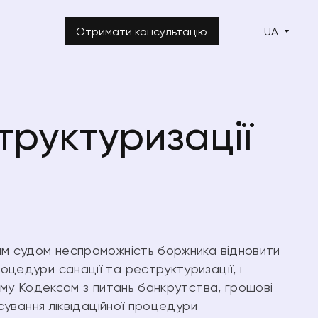
Отримати консультацію
UA
труктуризації
м судом неспроможність боржника відновити
цедури санації та реструктуризації, і
ому Кодексом з питань банкрутства, грошові
сування ліквідаційної процедури