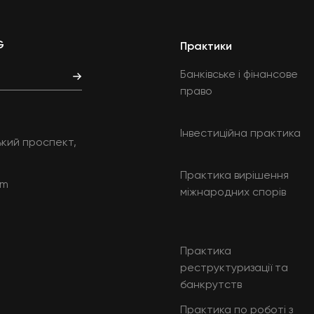
G
Практики
Банківське і фінансове
право
Інвестиційна практика
ський проспект,
Практика вирішення
om
міжнародних спорів
Практика
реструктуризації та
банкрутств
Практика по роботі з