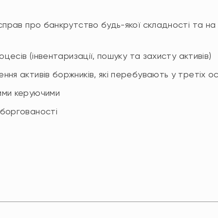
справ про банкрутство будь-якої складності та на
оцесів (інвентаризації, пошуку та захисту активів)
ня активів боржників, які перебувають у третіх ос
ими керуючими
аборгованості