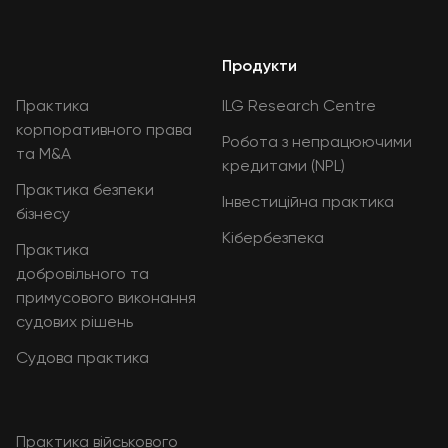
Продукти
Практика
ILG Research Centre
корпоративного права
Робота з непрацюючими
та M&A
кредитами (NPL)
Практика безпеки
Інвестиційна практика
бізнесу
Кібербезпека
Практика
добровільного та
примусового виконання
судових рішень
Судова практика
Практика військового