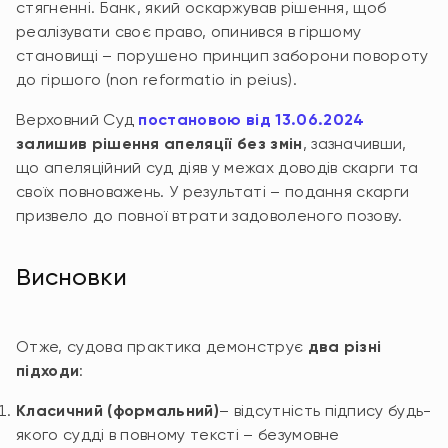
стягненні. Банк, який оскаржував рішення, щоб
реалізувати своє право, опинився в гіршому
становищі – порушено принцип заборони повороту
до гіршого (non reformatio in peius).
Верховний Суд
постановою від 13.06.2024
залишив рішення апеляції без змін
, зазначивши,
що апеляційний суд діяв у межах доводів скарги та
своїх повноважень. У результаті – подання скарги
призвело до повної втрати задоволеного позову.
Висновки
Отже, судова практика демонструє
два різні
підходи
:
Класичний (формальний)
– відсутність підпису будь-
якого судді в повному тексті – безумовне