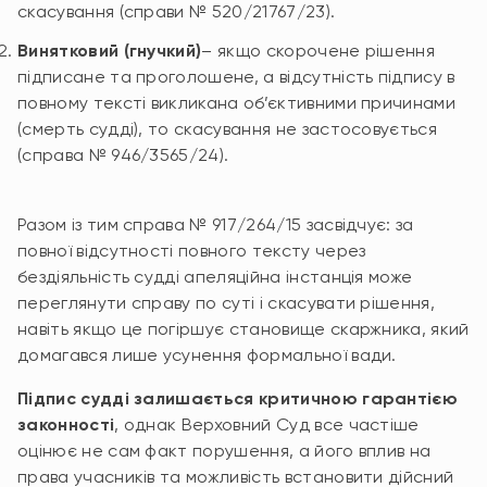
скасування (справи № 520/21767/23).
Винятковий (гнучкий)
– якщо скорочене рішення
підписане та проголошене, а відсутність підпису в
повному тексті викликана об’єктивними причинами
(смерть судді), то скасування не застосовується
(справа № 946/3565/24).
Разом із тим справа № 917/264/15 засвідчує: за
повної відсутності повного тексту через
бездіяльність судді апеляційна інстанція може
переглянути справу по суті і скасувати рішення,
навіть якщо це погіршує становище скаржника, який
домагався лише усунення формальної вади.
Підпис судді залишається критичною гарантією
законності
, однак Верховний Суд все частіше
оцінює не сам факт порушення, а його вплив на
права учасників та можливість встановити дійсний