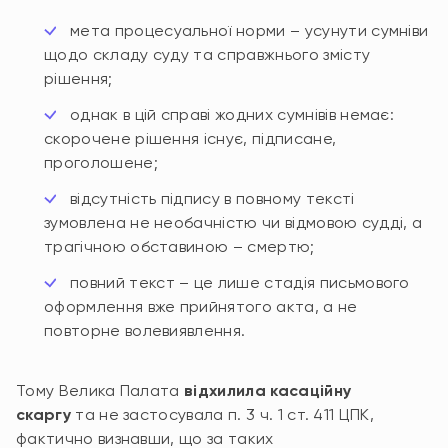
мета процесуальної норми – усунути сумніви
щодо складу суду та справжнього змісту
рішення;
однак в цій справі жодних сумнівів немає:
скорочене рішення існує, підписане,
проголошене;
відсутність підпису в повному тексті
зумовлена не необачністю чи відмовою судді, а
трагічною обставиною – смертю;
повний текст – це лише стадія письмового
оформлення вже прийнятого акта, а не
повторне волевиявлення.
Тому Велика Палата
відхилила касаційну
скаргу
та не застосувала п. 3 ч. 1 ст. 411 ЦПК,
фактично визнавши, що за таких