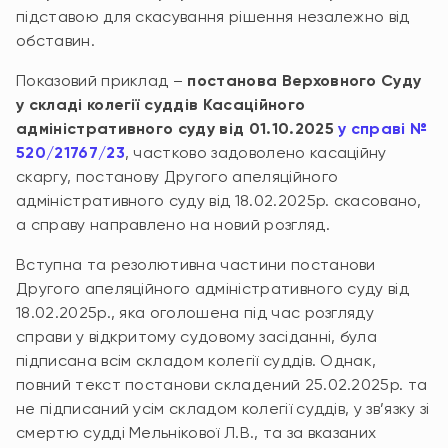
підставою для скасування рішення незалежно від
обставин.
Показовий приклад –
постанова Верховного Суду
у складі колегії суддів Касаційного
адміністративного суду від 01.10.2025
у справі №
520/21767/23
, частково задоволено касаційну
скаргу, постанову Другого апеляційного
адміністративного суду від 18.02.2025р. скасовано,
а справу направлено на новий розгляд.
Вступна та резолютивна частини постанови
Другого апеляційного адміністративного суду від
18.02.2025р., яка оголошена під час розгляду
справи у відкритому судовому засіданні, була
підписана всім складом колегії суддів. Однак,
повний текст постанови складений 25.02.2025р. та
не підписаний усім складом колегії суддів, у зв’язку зі
смертю судді Мельнікової Л.В., та за вказаних