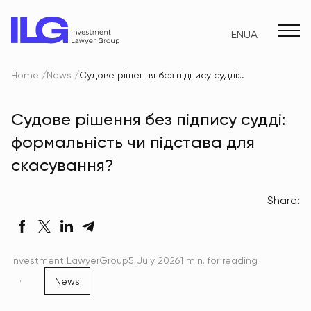
EN
UA
Home
News
Судове рішення без підпису судді: формальність чи підстава для скасування?
Судове рішення без підпису судді:
формальність чи підстава для
скасування?
Share:
Investment LawyerGroup
5 July 2026
1 min. for reading
News