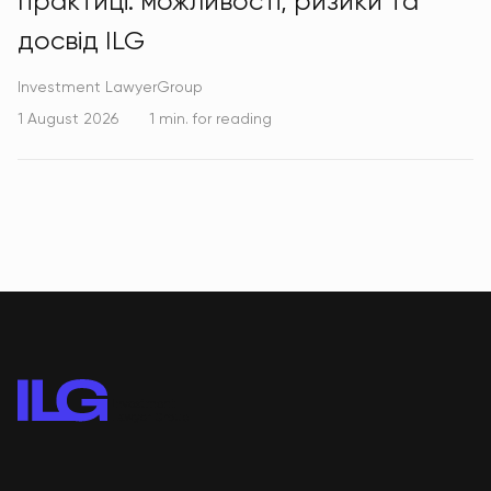
практиці: можливості, ризики та
досвід ILG
Investment LawyerGroup
1 August 2026
1 min. for reading