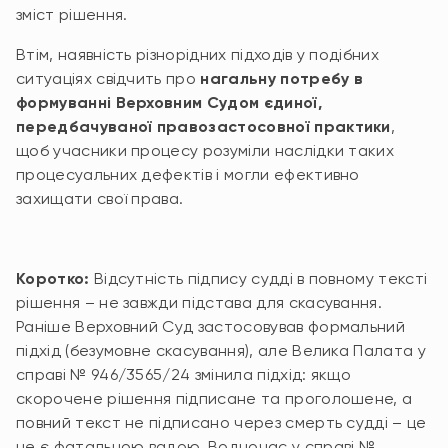
зміст рішення.
Втім, наявність різнорідних підходів у подібних
ситуаціях свідчить про
нагальну потребу в
формуванні Верховним Судом єдиної,
передбачуваної правозастосовної практики
,
щоб учасники процесу розуміли наслідки таких
процесуальних дефектів і могли ефективно
захищати свої права.
Коротко:
Відсутність підпису судді в повному тексті
рішення – не завжди підстава для скасування.
Раніше Верховний Суд застосовував формальний
підхід (безумовне скасування), але Велика Палата у
справі № 946/3565/24 змінила підхід: якщо
скорочене рішення підписане та проголошене, а
повний текст не підписано через смерть судді – це
не є фатальною вадою. Водночас у справі №