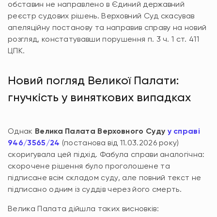
обставин не направлено в Єдиний державний
реєстр судових рішень. Верховний Суд скасував
апеляційну постанову та направив справу на новий
розгляд, констатувавши порушення п. 3 ч. 1 ст. 411
ЦПК.
Новий погляд Великої Палати:
гнучкість у виняткових випадках
Однак
Велика Палата Верховного Суду
у справі
946/3565/24
(постанова від 11.03.2026 року)
скоригувала цей підхід. Фабула справи аналогічна:
скорочене рішення було проголошене та
підписане всім складом суду, але повний текст не
підписано одним із суддів через його смерть.
Велика Палата дійшла таких висновків: