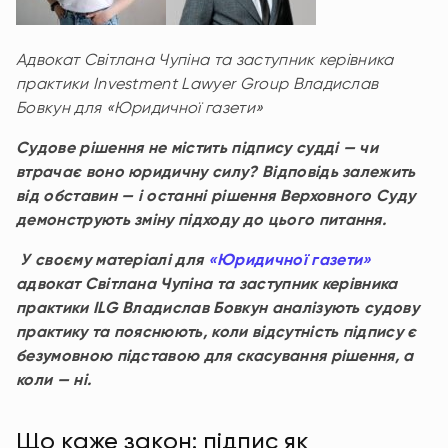
А
двокат Світлана Чупіна та заступник керівника
практики Investment Lawyer Group Владислав
Бовкун
для
«Юридичної газети»
Судове рішення не містить підпису судді — чи
втрачає воно юридичну силу? Відповідь залежить
від обставин — і останні рішення Верховного Суду
демонструють
зміну
підходу до цього питання.
У своєму матеріалі для
«Юридичної газети»
адвокат Світлана Чупіна та заступник керівника
практики ILG Владислав Бовкун аналізують судову
практику та пояснюють, коли відсутність підпису є
безумовною підставою для скасування рішення, а
коли — ні.
Що каже закон: підпис як