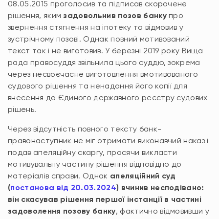
08.05.2015 проголосив та підписав скорочене
рішення, яким
задовольнив позов банку
про
звернення стягнення на іпотеку та відмовив у
зустрічному позові. Однак повний мотивований
текст так і не виготовив. У березні 2019 року Вища
рада правосуддя звільнила цього суддю, зокрема
через несвоєчасне виготовлення вмотивованого
судового рішення та ненадання його копії для
внесення до Єдиного державного реєстру судових
рішень.
Через відсутність повного тексту банк-
правонаступник не міг отримати виконавчий наказ і
подав апеляційну скаргу, просячи викласти
мотивувальну частину рішення відповідно до
матеріалів справи. Однак
апеляційний суд
(
постанова від 20.03.2024
) вчинив несподівано:
він скасував рішення першої інстанції в частині
задоволення позову банку
, фактично відмовивши у