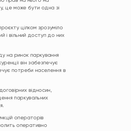
ду, це може бути одна зі
проєкту цілком зрозуміло
й і вільний доступ до них
у на ринок паркування
уренції він забезпечує
печує потреби населення в
оговірних відносин,
щення паркувальних
я.
нкцій операторів
волить оперативно