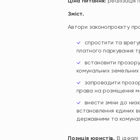
Ціна питання:
реалізація 
Зміст.
Автори законопроєкту пр
спростити та врегул
платного паркування т
встановити прозору
комунальних земельних 
запровадити прозор
права на розміщення м
внести зміни до низ
встановлення єдиних ви
державними та комунал
Позиція юристів.
В ідеалі