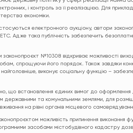
ектронних, і контроль за її реалізацією. Для прикла
стерства економіки.
 стосуються електронного аукціону, автори законо
ЕТС. Адже така публічність забезпечить безоплатни
 законопроєкт №10308 відкриває можливості виход
обам, спрощуючи його порядок. Також завдяки конк
 найголовніше, виконує соціальну функцію – забез
о, що встановлення єдиних вимог до оформлення д
ням державними та комунальними землями, для розмі
вживання на рівні органів місцевого самоврядуванн
аконопроєктом можливість припинення виконання фу
ограмними засобами містобудівного кадастру доз