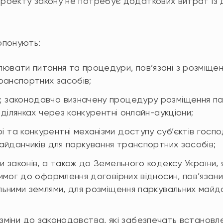
проекту закону не потребує додаткових витрат із
опонують:
ювати питання та процедури, пов’язані з розміщен
ранспортних засобів;
, законодавчо визначену процедуру розміщення па
ділянках через конкурентні онлайн-аукціони;
і та конкурентні механізми доступу суб’єктів гос
айданчиків для паркування транспортних засобів;
ки законів, а також до Земельного кодексу України, 
мог до оформлення договірних відносин, пов’язани
ьними землями, для розміщення паркувальних майда
 зміни до законодавства, які забезпечать встановл