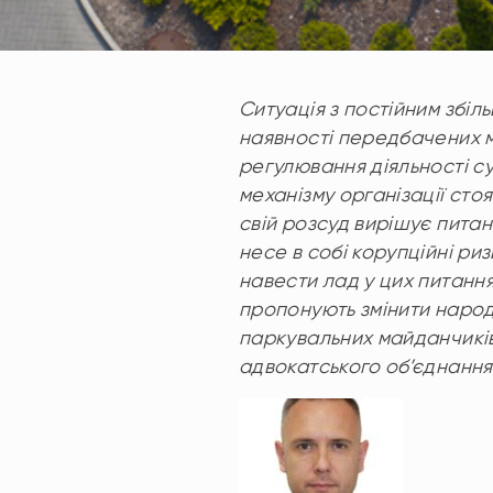
Ситуація з постійним збіл
наявності передбачених м
регулювання діяльності су
механізму організації ст
свій розсуд вирішує питан
несе в собі корупційні ри
навести лад у цих питання
пропонують змінити народн
паркувальних майданчиків 
адвокатського об’єднання