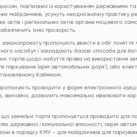
дносин, пов’язаних із користуванням державними та
них майданчиків, усунуть неоднозначну практику р
них актів і регіональних актів органів місцевого са
забезпечить їхню прозорість.
 законопроєкту пропонують ввести в обіг поняття
ного засобу» і закладають базові способи для йог
их торгів щодо набуття права на використання зем
я паркування (крім автомобільних доріг), або елект
становленому Кабміном.
пропонують проводити у формі електронного аукці
е, звичайно, дозволить максимально нівелювати кор
 що земельні торги пропонується проводити для пар
ях державної і комунальної власності, окрім автом
ціони в порядку КМУ – для майданчиків для паркува