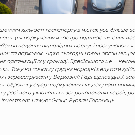
ьшенням кількості транспорту в містах усе більше 
ісць для паркування й гостро піднімає питання не
б’єктів надання відповідних послуг і врегулювання
оянок та парковок. Адже сьогодні кожен орган місц
ня організації їх у громаді. Здебільшого це – неко
зики. Тому на початку грудня народні депутати зді
х і зареєстрували у Верховній Раді відповідний з
і обранці у сфері паркування і як документ вплине
у разі його ухвалення в запропонованій версії, р
 Investment Lawyer Group Руслан Горобець.