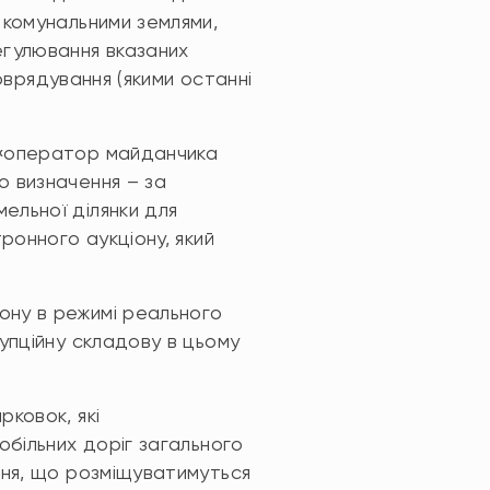
 комунальними землями,
егулювання вказаних
моврядування (якими останні
 «оператор майданчика
о визначення – за
ельної ділянки для
ронного аукціону, який
ону в режимі реального
упційну складову в цьому
ковок, які
обільних доріг загального
ння, що розміщуватимуться