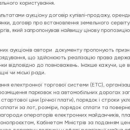
льного користування.
льтатами аукціону договір купівлі-продажу, оренд
янки, договір про встановлення земельного сервіту
гів, який запропонував найвищу цінову пропозицію.
их аукціонів автори документу пропонують призн
рядування, що здійснюють реалізацію права держав
нки відповідно до повноважень. Інакше кажучи, це в
щні чи міські ради.
ння електронної торгової системи (ЕТС), організац
 розміщення парковок на автомобільних дорогах за
і стартової ціни (річної плати), порядок і строки у
сплати за лот, розміри, порядок сплати та поверне
инагороди операторів електронних майданчиків, пл
аконопроєктом, Кабінетом Міністрів за поданням це
снює державну політику у сфері реалізації майна а