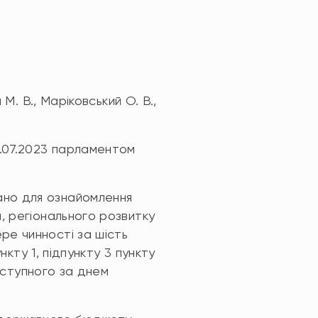
 М. В., Маріковський О. В.,
.07.2023 парламентом
ано для ознайомлення
, регіонального розвитку
ре чинності за шість
нкту 1, підпункту 3 пункту
наступного за днем