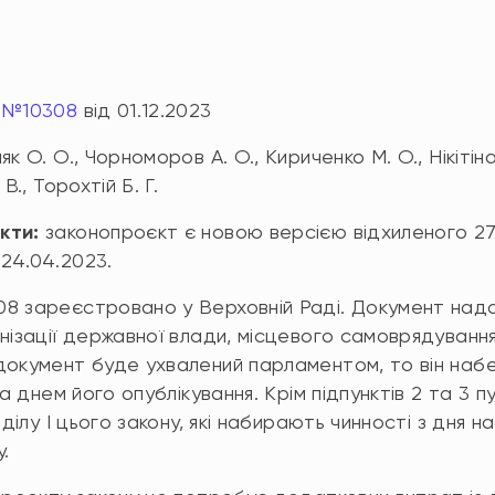
:
№10308
від 01.12.2023
к О. О., Чорноморов А. О., Кириченко М. О., Нікітіна
В., Торохтій Б. Г.
кти:
законопроєкт є новою версією відхиленого 27
 24.04.2023.
8 зареєстровано у Верховній Раді. Документ над
нізації державної влади, місцевого самоврядування
документ буде ухвалений парламентом, то він набе
а днем його опублікування. Крім підпунктів 2 та 3 пу
зділу І цього закону, які набирають чинності з дня 
.