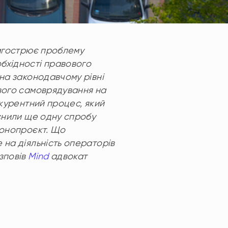
загострює проблему
обхідності правового
 на законодавчому рівні
евого самоврядування на
нкурентний процес, який
йснили ще одну спробу
аконопроєкт. Що
 на діяльність операторів
озповів
Mind
адвокат