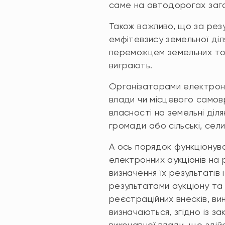
саме на автодорогах зага
Також важливо, що за резу
емфітевзису земельної діл
переможцем земельних тор
виграють.
Організаторами електронн
влади чи місцевого самов
власності на земельні діля
громади або сільські, сели
А ось порядок функціонува
електронних аукціонів на
визначення їх результатів 
результатами аукціону та 
реєстраційних внесків, в
визначаються, згідно із з
виконавчої влади, що здій