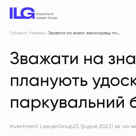
Головна
Новини
Зважати на знаки: законодавці планують удосконалити паркувальний бізнес
Зважати на зна
планують удос
паркувальний б
Investment LawyerGroup
23 Грудня 2023
1 хв. на ч