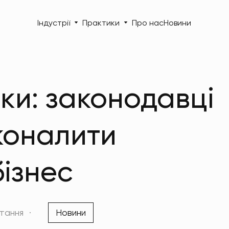
Індустрії
Практики
Про нас
Новини
ки: законодавці
коналити
ізнес
итання
Новини