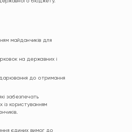
 державного бюджету.
ням майданчиків для
рковок на державних і
подарювання до отримання
які забезпечать
х із користуванням
нчиків.
ення єдиних вимог до