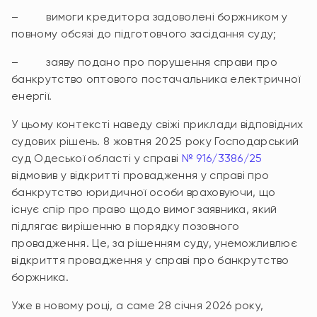
– вимоги кредитора задоволені боржником у
повному обсязі до підготовчого засідання суду;
– заяву подано про порушення справи про
банкрутство оптового постачальника електричної
енергії.
У цьому контексті наведу свіжі приклади відповідних
судових рішень. 8 жовтня 2025 року Господарський
суд Одеської області у справі
№ 916/3386/25
відмовив у відкритті провадження у справі про
банкрутство юридичної особи враховуючи, що
існує спір про право щодо вимог заявника, який
підлягає вирішенню в порядку позовного
провадження. Це, за рішенням суду, унеможливлює
відкриття провадження у справі про банкрутство
боржника.
Уже в новому році, а саме 28 січня 2026 року,