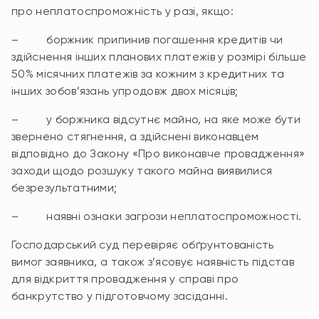
про неплатоспроможність у разі, якщо:
– боржник припинив погашення кредитів чи
здійснення інших планових платежів у розмірі більше
50% місячних платежів за кожним з кредитних та
інших зобов’язань упродовж двох місяців;
– у боржника відсутнє майно, на яке може бути
звернено стягнення, а здійснені виконавцем
відповідно до Закону «Про виконавче провадження»
заходи щодо розшуку такого майна виявилися
безрезультатними;
– наявні ознаки загрози неплатоспроможності.
Господарський суд перевіряє обґрунтованість
вимог заявника, а також з’ясовує наявність підстав
для відкриття провадження у справі про
банкрутство у підготовчому засіданні.