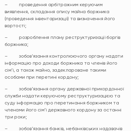
– проведення арбітражним керуючим
виявлення, складання опису майна боржника
(проведення інвентаризації) та визначення його
вартості;
– розроблення плану реструктуризації боргів
боржника;
– зобов’язання контролюючого органу надати
інформацію про доходи боржника та членів його
сім’ї, а також майно, задеклароване такими
особами при перетині кордону;
– зобов’язання органу державної прикордонної
служби надати керуючому реструктуризацією та
суду інформацію про перетинання боржником та
членами його сім’ї державного кордону за останні
три роки;
– зобов’язання банків, небанківських надавачів