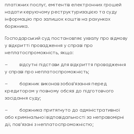
платіжних послуг, емітентів електронних грошей
надати керуючому реструктуризацією та суду
інформацію про залишок коштів на рахунках
боржника.
Господарський суд постановляє ухвалу про відмову
у відкритті провадження у справі про
неплатоспроможність, якщо:
– відсутні підстави для відкриття провадження
у справі про неплатоспроможність;
– боржник виконав зобов’язання перед
кредитором у повному обсязі до підготовчого
засідання суду;
– боржника притягнуто до адміністративної
або кримінальної відповідальності за неправомірні
дії, пов’язані з неплатоспроможністю;