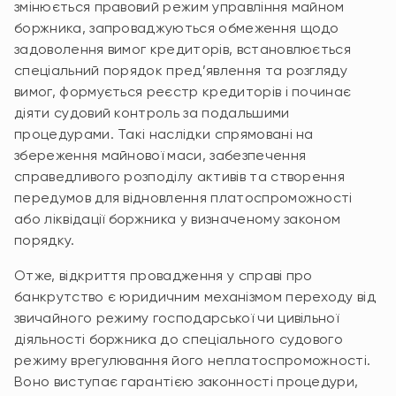
змінюється правовий режим управління майном
боржника, запроваджуються обмеження щодо
задоволення вимог кредиторів, встановлюється
спеціальний порядок пред’явлення та розгляду
вимог, формується реєстр кредиторів і починає
діяти судовий контроль за подальшими
процедурами. Такі наслідки спрямовані на
збереження майнової маси, забезпечення
справедливого розподілу активів та створення
передумов для відновлення платоспроможності
або ліквідації боржника у визначеному законом
порядку.
Отже, відкриття провадження у справі про
банкрутство є юридичним механізмом переходу від
звичайного режиму господарської чи цивільної
діяльності боржника до спеціального судового
режиму врегулювання його неплатоспроможності.
Воно виступає гарантією законності процедури,