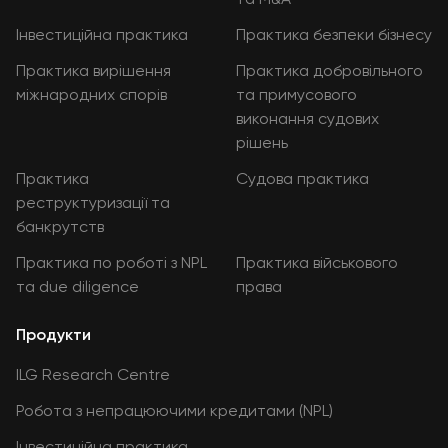
Інвестиційна практика
Практика безпеки бізнесу
Практика вирішення
Практика добровільного
міжнародних спорів
та примусового
виконання судових
рішень
Практика
Судова практика
реструктуризації та
банкрутств
Практика по роботі з NPL
Практика військового
та due diligence
права
Продукти
ILG Research Centre
Робота з непрацюючими кредитами (NPL)
Інвестиційна практика