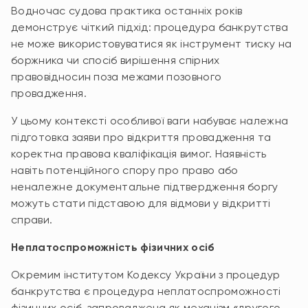
Водночас судова практика останніх років
демонструє чіткий підхід: процедура банкрутства
не може використовуватися як інструмент тиску на
боржника чи спосіб вирішення спірних
правовідносин поза межами позовного
провадження.
У цьому контексті особливої ваги набуває належна
підготовка заяви про відкриття провадження та
коректна правова кваліфікація вимог. Наявність
навіть потенційного спору про право або
неналежне документальне підтвердження боргу
можуть стати підставою для відмови у відкритті
справи.
Неплатоспроможність фізичних осіб
Окремим інститутом Кодексу України з процедур
банкрутства є процедура неплатоспроможності
фізичних осіб, запроваджена як механізм «другого