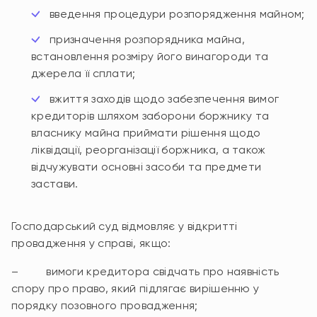
введення процедури розпорядження майном;
призначення розпорядника майна,
встановлення розміру його винагороди та
джерела її сплати;
вжиття заходів щодо забезпечення вимог
кредиторів шляхом заборони боржнику та
власнику майна приймати рішення щодо
ліквідації, реорганізації боржника, а також
відчужувати основні засоби та предмети
застави.
Господарський суд відмовляє у відкритті
провадження у справі, якщо:
– вимоги кредитора свідчать про наявність
спору про право, який підлягає вирішенню у
порядку позовного провадження;