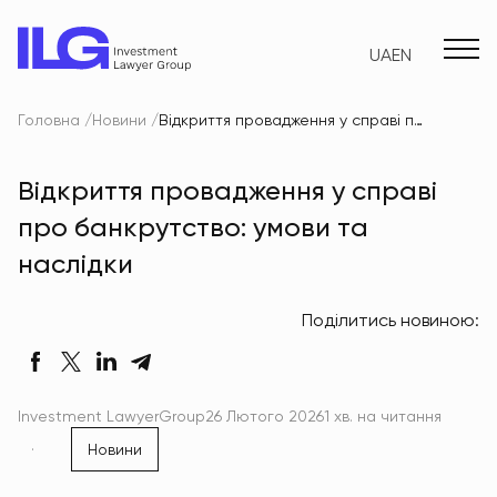
UA
EN
Головна
Новини
Відкриття провадження у справі про банкрутство: умови та наслідки
Відкриття провадження у справі
про банкрутство: умови та
наслідки
Поділитись новиною:
Investment LawyerGroup
26 Лютого 2026
1 хв. на читання
Новини