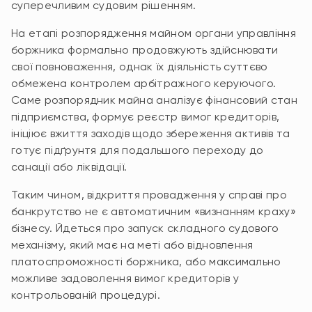
суперечливим судовим рішенням.
На етапі розпорядження майном органи управління
боржника формально продовжують здійснювати
свої повноваження, однак їх діяльність суттєво
обмежена контролем арбітражного керуючого.
Саме розпорядник майна аналізує фінансовий стан
підприємства, формує реєстр вимог кредиторів,
ініціює вжиття заходів щодо збереження активів та
готує підґрунтя для подальшого переходу до
санації або ліквідації.
Таким чином, відкриття провадження у справі про
банкрутство не є автоматичним «визнанням краху»
бізнесу. Йдеться про запуск складного судового
механізму, який має на меті або відновлення
платоспроможності боржника, або максимально
можливе задоволення вимог кредиторів у
контрольованій процедурі.