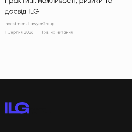
практиці: можливості, ризики та
досвід ILG
Investment LawyerGroup
1 Серпня 2026
1 хв. на читання