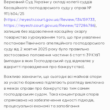
Верховний Суд України у складі колегії суддів
Касаційного господарського суду у справі №
911/604/25
(
https://reyestr.court.gov.ua/Review/134159733
,
https://reyestr.court.gov.ua/Review/127284786
),
залишив без задоволення касаційну скаргу
товариства з урахуванням того, що при ухваленні
постанови Північного апеляційного господарського
суду від 2 жовтня 2025 року було правильно
застосовано положення частини 6 статті 39 КУзП
(випадки в яких Господарський суд відмовляє у
відкритті провадження про банкрутство).
Важливо зазначити, що сьогодні всі майнові спори
за участю боржника підлягають розгляду виключно
в межах справи про банкрутство тим самим
господарським судом. Така концентрація спорів
спрямована на забезпечення єдності підходів,
процесуальної економії та запобігання