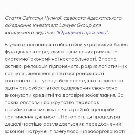
Стаття Світлани Чупіної, адвоката Адвокатського
об’єднання Investment Lawyer Group для
юридичного видання
“Юридична практика”
.
В умовах повномасштабної війни український бізнес
функціонує в середовищі підвищених ризиків та
системної економічної нестабільності. Втрата
активів, релокація підприємств, розрив логістичних
ланцюгів, зменшення платоспроможності
контрагентів — усе це безпосередньо впливає на
здатність суб’єктів господарювання своєчасно
виконувати кредитні та договірні зобов’язання. За
таких обставин банкрутство перестає
сприйматися виключно як «крайній сценарій»
припинення діяльності. Натомість ця процедура
дедалі частіше розглядається як передбачений
законом інструмент врегулювання заборгованості