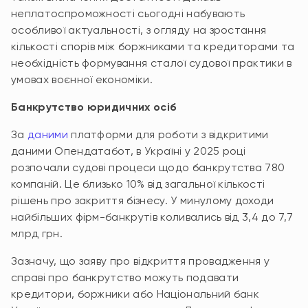
неплатоспроможності сьогодні набувають
особливої актуальності, з огляду на зростання
кількості спорів між боржниками та кредиторами та
необхідність формування сталої судової практики в
умовах воєнної економіки.
Банкрутство юридичних осіб
За
даними
платформи для роботи з відкритими
даними Опендатабот, в Україні у 2025 році
розпочали судові процеси щодо банкрутства 780
компаній. Це близько 10% від загальної кількості
рішень про закриття бізнесу. У минулому доходи
найбільших фірм-банкрутів коливались від 3,4 до 7,7
млрд грн.
Зазначу, що заяву про відкриття провадження у
справі про банкрутство можуть подавати
кредитори, боржники або Національний банк