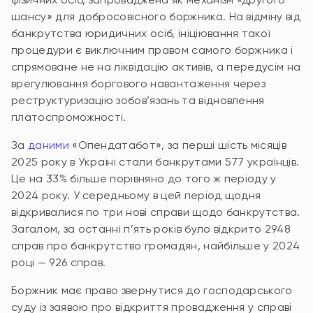
шансу» для добросовісного боржника. На відміну від
банкрутства юридичних осіб, ініціювання такої
процедури є виключним правом самого боржника і
спрямоване не на ліквідацію активів, а передусім на
врегулювання боргового навантаження через
реструктуризацію зобов’язань та відновлення
платоспроможності.
За
даними
«Опендатабот», за перші шість місяців
2025 року в Україні стали банкрутами 577 українців.
Це на 33% більше порівняно до того ж періоду у
2024 року. У середньому в цей період щодня
відкривалися по три нові справи щодо банкрутства.
Загалом, за останні п’ять років було відкрито 2948
справ про банкрутство громадян, найбільше у 2024
році — 926 справ.
Боржник має право звернутися до господарського
суду із заявою про відкриття провадження у справі