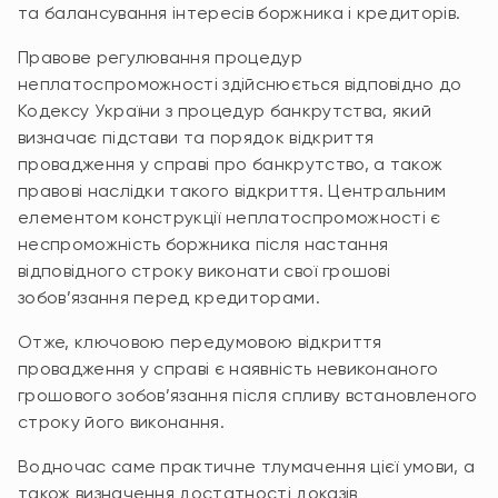
та балансування інтересів боржника і кредиторів.
Правове регулювання процедур
неплатоспроможності здійснюється відповідно до
Кодексу України з процедур банкрутства, який
визначає підстави та порядок відкриття
провадження у справі про банкрутство, а також
правові наслідки такого відкриття. Центральним
елементом конструкції неплатоспроможності є
неспроможність боржника після настання
відповідного строку виконати свої грошові
зобов’язання перед кредиторами.
Отже, ключовою передумовою відкриття
провадження у справі є наявність невиконаного
грошового зобов’язання після спливу встановленого
строку його виконання.
Водночас саме практичне тлумачення цієї умови, а
також визначення достатності доказів