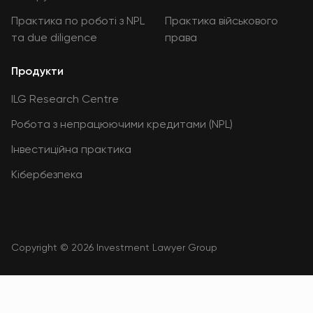
Практика по роботі з NPL
Практика військового
та due diligence
права
Продукти
ILG Research Centre
Робота з непрацюючими кредитами (NPL)
Інвестиційна практика
Кібербезпека
Copyright © 2026 Investment Lawyer Group