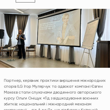
Партнер, керівник практики вирішення міжнародних
спорів ILG Ігор Мулярчук та адвокат компанії Євген
Макєєв стали слухачами дводенного авторського
курсу Ольги Оніщук «Гід з відшкодування воєнних
збитків: національний і міжнародний механізм
компенсації — від А до Я», що відбувся у Київській