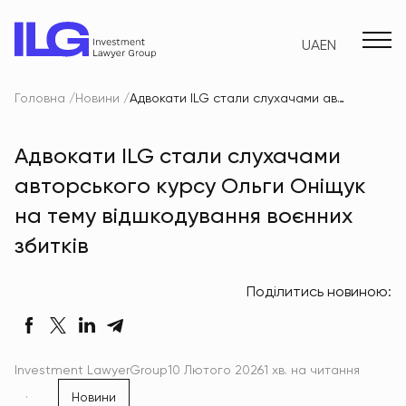
UA
EN
Головна
Новини
Адвокати ILG стали слухачами авторського курсу Ольги Оніщук на тему відшкодування воєнних збитків
Адвокати ILG стали слухачами
авторського курсу Ольги Оніщук
на тему відшкодування воєнних
збитків
Поділитись новиною:
Investment LawyerGroup
10 Лютого 2026
1 хв. на читання
Новини