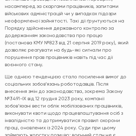
насамперед за скаргами працівників, запитами
військових адміністрацій чи у випадках підозри
неоформленої зайнятості. Такі дії ґрунтуються на
Порядку здійснення державного контролю за
додержанням законодавства про працю
(постанова КМУ №823 від 21 серпня 2019 року), який
дозволяє реагувати на будь-які сигнали про
порушення прав працівників навіть під час дії
воєнного стану.
Ще однією тенденцією стало посилення вимог до
соціальних зобов’язань роботодавців. Після
внесення змін до законодавства, зокрема Закону
№3491-ІХ від 12 грудня 2023 року, компанії
зобов’язані вести облік мобілізованих працівників,
виконувати квоти щодо працевлаштування осіб з
інвалідністю та дотримуватися правил охорони
праці, оновлених із 2024 року. Суди при цьому
займають жорстку позицію: воєнний стан не є