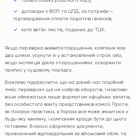
табелі обліку робочого часу;
договори з ФОП та ЦПД, за потреби –
підтвердження сплати податків і внесків;
копії звітів і листів, поданих до ТЦК.
Якщо перевірка виявила порушення, компанія має
два шляхи: усунути їх у встановлений строк або,
якщо інспекція діяла з порушеннями, оскаржити
припис у судовому порядку.
Важливо підкреслити, що на даний час подібний
«мікс перевірок» ще не набрав оборотів. І можливо
вони обмежаться лише форматом офіційних запитів,
без особистого візиту представників комісії. Проте,
як показує практика, в Україні все може змінитися у
будь-яку хвилину, і компаніям краще бути до цього
готовими. Вчасно оформлені документи,
призначений відповідальний за військовий облік та