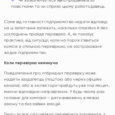
Чи забезпечується явка працівників за
повістками та чи сприяє цьому роботодавець.
Саме від готовності підприємства надати відповіді
на ці запитання залежить, наскільки спокійно й без
ускладнень пройде перевірка. А, як показує
практика, від ситуації, коли на порозі з’явиться
комісія зі спільною перевіркою, не застраховане
жодне підприємство.
Коли перевірка неминуча
Повідомлення про «гібридну» перевірку може
надійти заздалегідь (поштою або через офіційні
канали), або ж інспектори прийдуть уже «на місце»,
маючи відповідне направлення. У будь-якому разі
головне для компанії – діяти виважено, в межах
закону та без зайвих емоцій.
Перш за все слід уважно перевірити документи, з