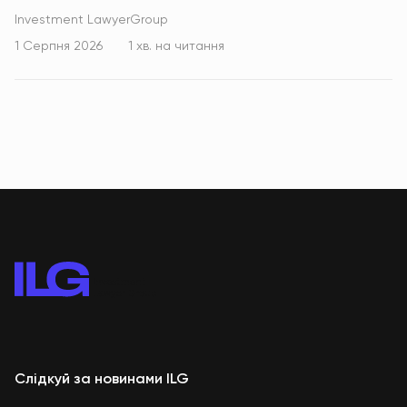
Investment LawyerGroup
1 Серпня 2026
1 хв. на читання
Слідкуй за новинами ILG