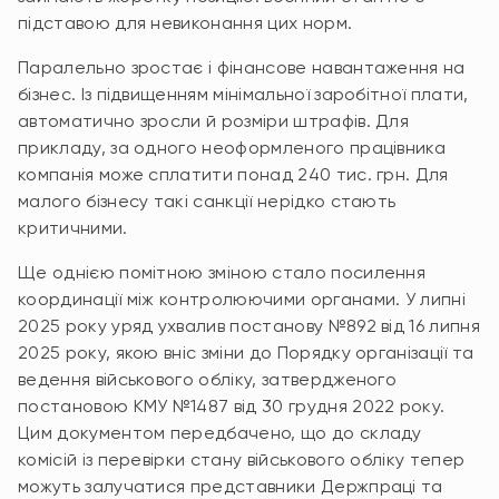
підставою для невиконання цих норм.
Паралельно зростає і фінансове навантаження на
бізнес. Із підвищенням мінімальної заробітної плати,
автоматично зросли й розміри штрафів. Для
прикладу, за одного неоформленого працівника
компанія може сплатити понад 240 тис. грн. Для
малого бізнесу такі санкції нерідко стають
критичними.
Ще однією помітною зміною стало посилення
координації між контролюючими органами. У липні
2025 року уряд ухвалив постанову №892 від 16 липня
2025 року, якою вніс зміни до Порядку організації та
ведення військового обліку, затвердженого
постановою КМУ №1487 від 30 грудня 2022 року.
Цим документом передбачено, що до складу
комісій із перевірки стану військового обліку тепер
можуть залучатися представники Держпраці та