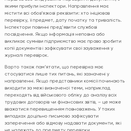
якими прибули інспектори. Направлення має
містити всі обов’язкові реквізити: хто ініціював
перевірку, її предмет, дату початку та тривалість.
Інспектори повинні пред’явити службові
посвідчення. Якщо інформація неповна або
викликає сумніви підприємство має право зробити
копії документів і зафіксувати свої зауваження у
журналі перевірок.
Варто також пам’ятати, що перевірка має
стосуватися лише тих питань, які зазначені у
направленні. Якщо представники комісії починають
виходити за межі визначеної теми, наприклад
переходять від військового обліку до аналізу всіх
трудових договорів чи фінансових звітів, – це може
вважатися перевищенням повноважень. У таких
випадках доцільно письмово зафіксувати
заперечення або відмову надавати документи, які
не належать до предмету перевірки.