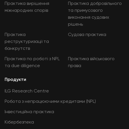
Практика вирішення
Практика добровільного
міжнародних спорів
та примусового
виконання судових
рішень
Практика
Судова практика
реструктуризації та
банкрутств
Практика по роботі з NPL
Практика військового
та due diligence
права
Продукти
ILG Research Centre
Робота з непрацюючими кредитами (NPL)
Інвестиційна практика
Кібербезпека