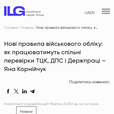
UA
EN
Головна
Новини
Нові правила військового обліку: як працюватимуть спільні перевірки ТЦК, ДПС і Держпраці – Яна Корнійчук
Нові правила військового обліку:
як працюватимуть спільні
перевірки ТЦК, ДПС і Держпраці –
Яна Корнійчук
Поділитись новиною:
Investment LawyerGroup
9 Жовтня 2025
1 хв. на читання
Новини