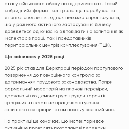
стану військового обліку на підприємствах. Такий
«гібридний» формат контролю ще перебуває на
етапі становлення, однак неважко спрогнозувати,
що у разі його активного застосування бізнесу
доведеться одночасно відповідати на запитання як
інспекторів праці, так і представників
територіальних центрів комплектування (ТЦК).
Що змінилося у 2025 році
2025 рік став для Держпраці періодом поступового
повернення до повноцінного контролю за
дотриманням трудового законодавства. Попри
формальний мораторій на планові перевірки,
держава чітко демонструє: трудові гарантії
працівників і легальне працевлаштування
залишаються пріоритетом навіть у воєнний час.
На практиці це означає, що інспектори все
активніше проводять позапланові перевірки,