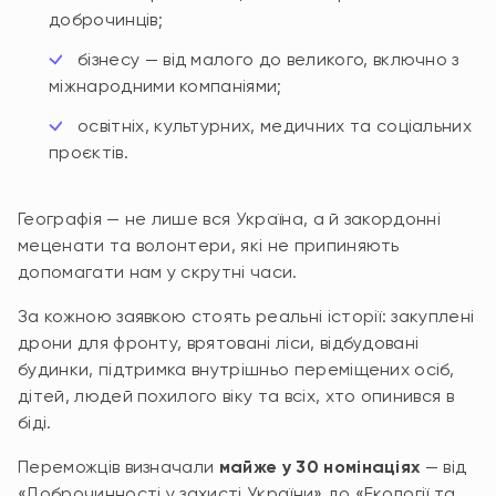
доброчинців;
бізнесу — від малого до великого, включно з
міжнародними компаніями;
освітніх, культурних, медичних та соціальних
проєктів.
Географія — не лише вся Україна, а й закордонні
меценати та волонтери, які не припиняють
допомагати нам у скрутні часи.
За кожною заявкою стоять реальні історії: закуплені
дрони для фронту, врятовані ліси, відбудовані
будинки, підтримка внутрішньо переміщених осіб,
дітей, людей похилого віку та всіх, хто опинився в
біді.
Переможців визначали
майже у 30 номінаціях
— від
«Доброчинності у захисті України» до «Екології та