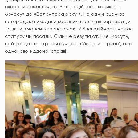
охорони довкілля», від «Благодійності великого
бізнесу» до «Волонтера року ». На одній сцені за
нагородою виходили керівники великих корпорацій
та діти з маленьких містечок. У благодійності немає
статусу чи посади. Є лише результат. І це, мабуть,
найкраща ілюстрація сучасної України — різної, але
однаково відданої справі.