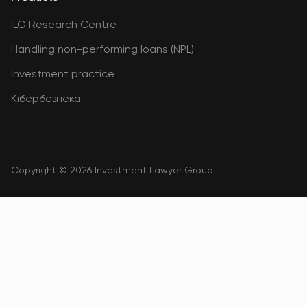
ILG Research Centre
Handling non-performing loans (NPL)
Investment practice
Кібербезпека
Copyright © 2026 Investment Lawyer Group