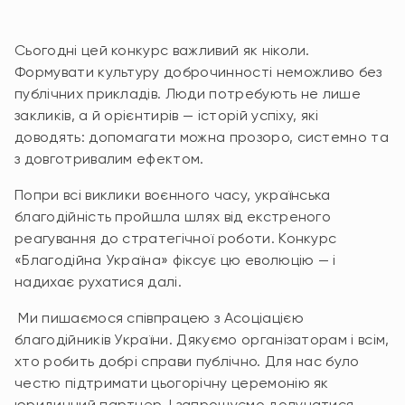
Сьогодні цей конкурс важливий як ніколи.
Формувати культуру доброчинності неможливо без
публічних прикладів. Люди потребують не лише
закликів, а й орієнтирів — історій успіху, які
доводять: допомагати можна прозоро, системно та
з довготривалим ефектом.
Попри всі виклики воєнного часу, українська
благодійність пройшла шлях від екстреного
реагування до стратегічної роботи. Конкурс
«Благодійна Україна» фіксує цю еволюцію — і
надихає рухатися далі.
Ми пишаємося співпрацею з Асоціацією
благодійників України. Дякуємо організаторам і всім,
хто робить добрі справи публічно. Для нас було
честю підтримати цьогорічну церемонію як
юридичний партнер. І запрошуємо долучатися.